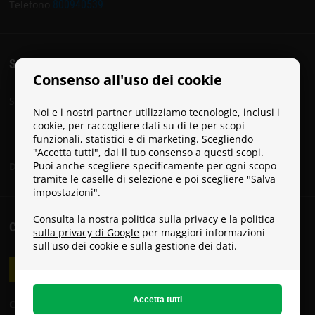
E
Telefono
800940539
CONDIZIONI
CONTATTI
SOCIAL
Consenso all'uso dei cookie
INFORMAZIONI
Segui Paracon sui social media:
Noi e i nostri partner utilizziamo tecnologie, inclusi i
SU
cookie, per raccogliere dati su di te per scopi
PARACON
funzionali, statistici e di marketing. Scegliendo
"Accetta tutti", dai il tuo consenso a questi scopi.
Puoi anche scegliere specificamente per ogni scopo
Diventa un Paracon Ambassador
tramite le caselle di selezione e poi scegliere "Salva
impostazioni".
Consulta la nostra
politica sulla privacy
e la
politica
COSTI DI SPEDIZIONE
sulla privacy di Google
per maggiori informazioni
sull'uso dei cookie e sulla gestione dei dati.
Costi di spedizione: