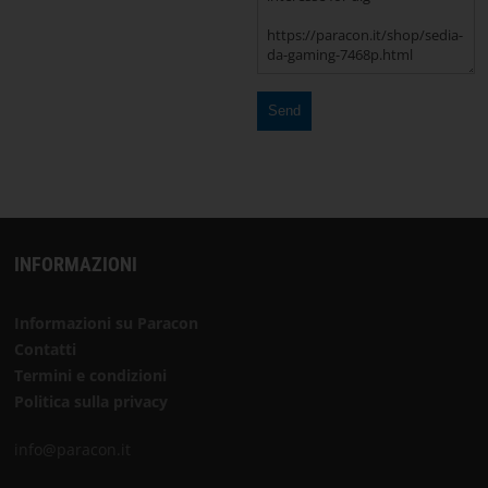
SCRIVANIE
DA
GAMING
STREAMING
Scegli
la
INFORMAZIONI
lingua
PAGINA
Informazioni su Paracon
INIZIALE
Contatti
Termini e condizioni
Politica sulla privacy
SOFTWARE
info@paracon.it
TERMINI