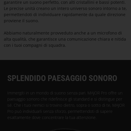
E
garantire un suono perfetto, con alti cristallini e bassi potenti.
Le precise unità creano un intero universo sonoro intorno a te,
CONDIZIONI
permettendoti di individuare rapidamente da quale direzione
proviene il suono.
CONTATTI
Abbiamo naturalmente provveduto anche a un microfono di
alta qualità, che garantisce una comunicazione chiara e nitida
INFORMAZIONI
con i tuoi compagni di squadra.
SU
PARACON
SPLENDIDO PAESAGGIO SONORO
Immergiti in un mondo di suono senza pari. MAJOR Pro offre un
paesaggio sonoro che ridefinisce gli standard e si distingue per
sé. Che i tuoi nemici si trovino dietro, sopra o sotto di te, MAJOR
Pro può individuarli senza sforzo, permettendoti di sapere
esattamente dove concentrare la tua attenzione.