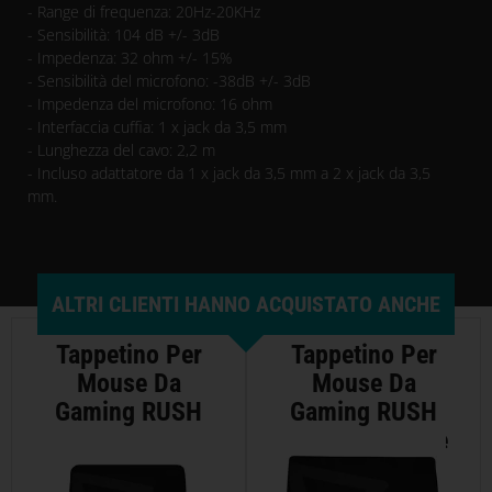
- Range di frequenza: 20Hz-20KHz
- Sensibilità: 104 dB +/- 3dB
- Impedenza: 32 ohm +/- 15%
- Sensibilità del microfono: -38dB +/- 3dB
- Impedenza del microfono: 16 ohm
- Interfaccia cuffia: 1 x jack da 3,5 mm
- Lunghezza del cavo: 2,2 m
- Incluso adattatore da 1 x jack da 3,5 mm a 2 x jack da 3,5
mm.
ALTRI CLIENTI HANNO ACQUISTATO ANCHE
Tappetino Per
Tappetino Per
Mouse Da
Mouse Da
Gaming RUSH
Gaming RUSH
Paracon -
Paracon - Large
Medium