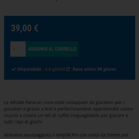
SCRIVANIE
DA
GAMING
39,00 €
STREAMING
Scegli
Disponibile
3-5 giorni
Reso entro 90 giorni
la
lingua
PAGINA
INIZIALE
Le ARUBA Paracon sono state sviluppate da giocatori per i
giocatori e grazie a test e perfezionamenti approfonditi siamo
SOFTWARE
riusciti a creare un set di cuffie ineguagliabile per giocare a
tutti i tipi di giochi.
TERMINI
Abbiamo equipaggiato il MAJOR Pro con unità da 50mm per