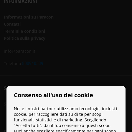
INFORMAZIONI
Informazioni su Paracon
Contatti
Termini e condizioni
Politica sulla privacy
info@paracon.it
Telefono
800940539
SOCIAL
Consenso all'uso dei cookie
Segui Paracon sui social media:
Noi e i nostri partner utilizziamo tecnologie, inclusi i
cookie, per raccogliere dati su di te per scopi
funzionali, statistici e di marketing. Scegliendo
"Accetta tutti", dai il tuo consenso a questi scopi.
Puoi anche scegliere specificamente per ogni scopo
Diventa un Paracon Ambassador