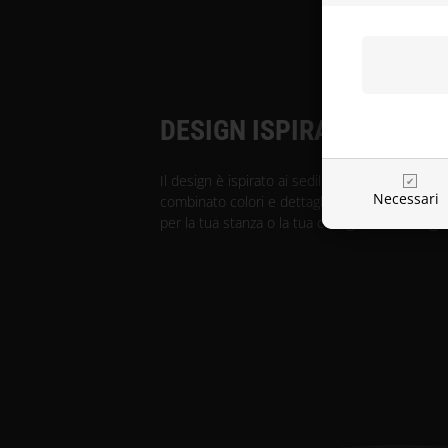
DESIGN ISPIRATO ALLE 
Il design è ispirato ai sedili di un'auto da cor
Necessari
combinato colori e dettagli stilosi per rendere
per la tua stanza o la tua configurazione da ga