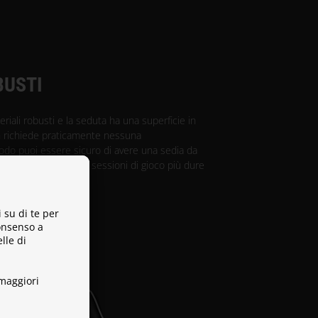
BUSTI
teriali robusti e la seduta ha una superficie in
n richiede praticamente nessuna
do puoi essere sicuro di avere una sedia da
 accompagnarti nelle sessioni di gioco più dure
i su di te per
consenso a
lle di
maggiori