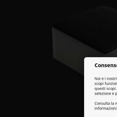
Consenso
Noi e i nostr
scopi funzion
questi scopi
selezione e p
Consulta la 
informazioni 