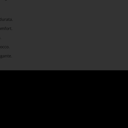
durata.
omfort.
.
occo.
egante.