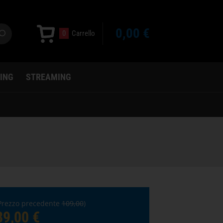
0,00 €
0
Carrello
ING
STREAMING
Prezzo precedente
109,00
)
89,00 €