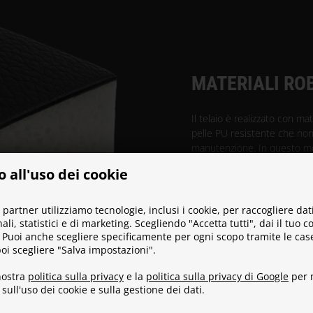
MATERIALI RO
Il telaio è realizzato con ma
pelle PU resistente che no
manutenzione. In questo mo
gaming che sarà in grado di
 all'uso dei cookie
e intense per molti anni.
i partner utilizziamo tecnologie, inclusi i cookie, per raccogliere dat
ali, statistici e di marketing. Scegliendo "Accetta tutti", dai il tuo 
. Puoi anche scegliere specificamente per ogni scopo tramite le case
oi scegliere "Salva impostazioni".
nostra
politica sulla privacy
e la
politica sulla privacy di Google
per 
sull'uso dei cookie e sulla gestione dei dati.