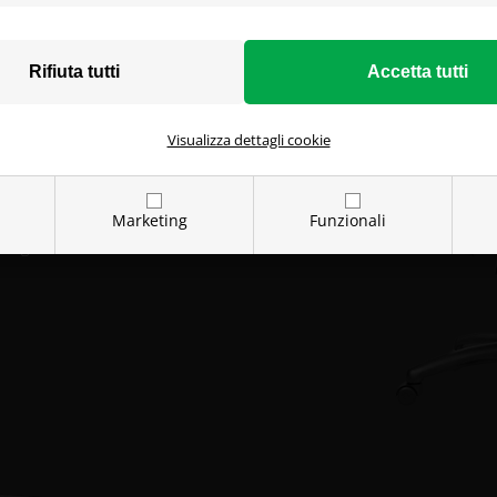
CORSE
Visualizza dettagli cookie
sa di Formula 1. Abbiamo
Marketing
Funzionali
 SQUIRE l'aggiunta perfetta
ming!