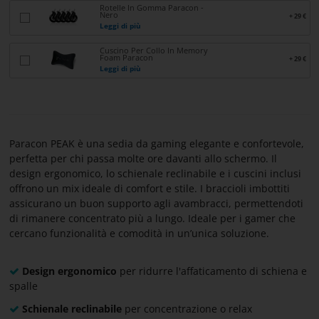
E
Rotelle In Gomma Paracon -
Nero
+ 29 €
CONDIZIONI
Leggi di più
Cuscino Per Collo In Memory
Foam Paracon
CONTATTI
+ 29 €
Leggi di più
INFORMAZIONI
SU
PARACON
Paracon PEAK è una sedia da gaming elegante e confortevole,
perfetta per chi passa molte ore davanti allo schermo. Il
design ergonomico, lo schienale reclinabile e i cuscini inclusi
offrono un mix ideale di comfort e stile. I braccioli imbottiti
assicurano un buon supporto agli avambracci, permettendoti
di rimanere concentrato più a lungo. Ideale per i gamer che
cercano funzionalità e comodità in un’unica soluzione.
Design ergonomico
per ridurre l'affaticamento di schiena e
spalle
Schienale reclinabile
per concentrazione o relax