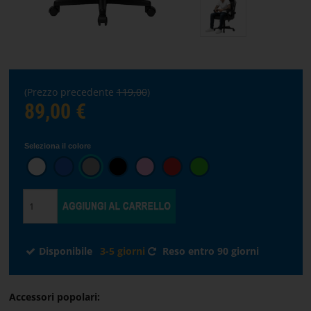
SCRIVANIE
DA
GAMING
STREAMING
(Prezzo precedente
119,00
)
89,00 €
Scegli
Seleziona il colore
la
lingua
PAGINA
INIZIALE
Disponibile
3-5 giorni
Reso entro 90 giorni
SOFTWARE
TERMINI
Accessori popolari: